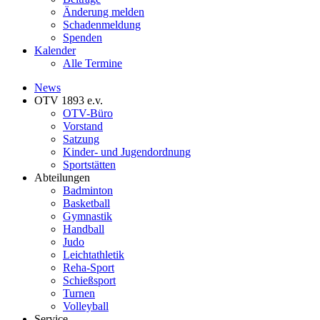
Änderung melden
Schadenmeldung
Spenden
Kalender
Alle Termine
News
OTV 1893 e.v.
OTV-Büro
Vorstand
Satzung
Kinder- und Jugendordnung
Sportstätten
Abteilungen
Badminton
Basketball
Gymnastik
Handball
Judo
Leichtathletik
Reha-Sport
Schießsport
Turnen
Volleyball
Service