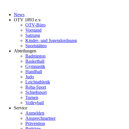
News
OTV 1893 e.v.
OTV-Büro
Vorstand
Satzung
Kinder- und Jugendordnung
Sportstätten
Abteilungen
Badminton
Basketball
Gymnastik
Handball
Judo
Leichtathletik
Reha-Sport
Schießsport
Turnen
Volleyball
Service
Anmelden
Ansprechpartner
Prävention
Beiträge