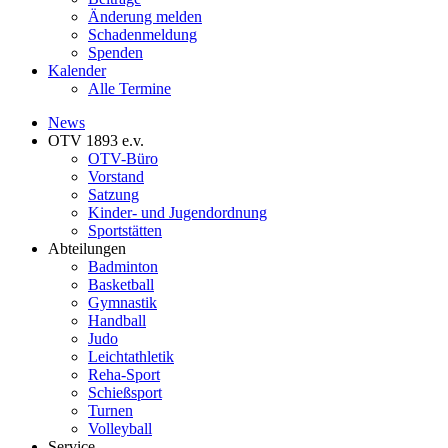
Änderung melden
Schadenmeldung
Spenden
Kalender
Alle Termine
News
OTV 1893 e.v.
OTV-Büro
Vorstand
Satzung
Kinder- und Jugendordnung
Sportstätten
Abteilungen
Badminton
Basketball
Gymnastik
Handball
Judo
Leichtathletik
Reha-Sport
Schießsport
Turnen
Volleyball
Service