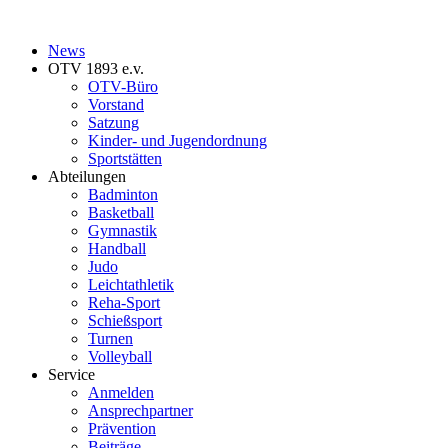
News
OTV 1893 e.v.
OTV-Büro
Vorstand
Satzung
Kinder- und Jugendordnung
Sportstätten
Abteilungen
Badminton
Basketball
Gymnastik
Handball
Judo
Leichtathletik
Reha-Sport
Schießsport
Turnen
Volleyball
Service
Anmelden
Ansprechpartner
Prävention
Beiträge