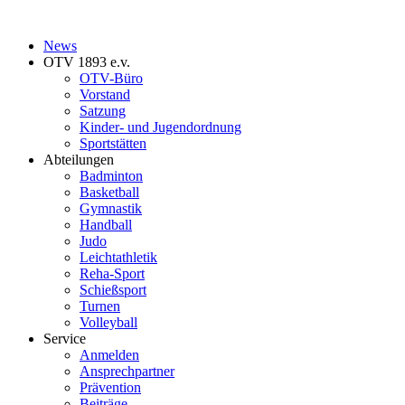
News
OTV 1893 e.v.
OTV-Büro
Vorstand
Satzung
Kinder- und Jugendordnung
Sportstätten
Abteilungen
Badminton
Basketball
Gymnastik
Handball
Judo
Leichtathletik
Reha-Sport
Schießsport
Turnen
Volleyball
Service
Anmelden
Ansprechpartner
Prävention
Beiträge