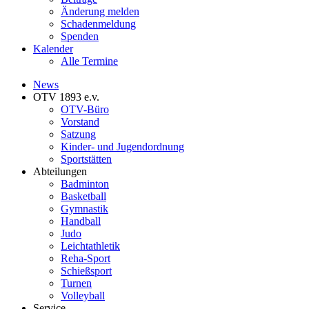
Änderung melden
Schadenmeldung
Spenden
Kalender
Alle Termine
News
OTV 1893 e.v.
OTV-Büro
Vorstand
Satzung
Kinder- und Jugendordnung
Sportstätten
Abteilungen
Badminton
Basketball
Gymnastik
Handball
Judo
Leichtathletik
Reha-Sport
Schießsport
Turnen
Volleyball
Service