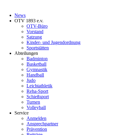
News
OTV 1893 e.v.
OTV-Büro
Vorstand
Satzung
Kinder- und Jugendordnung
Sportstätten
Abteilungen
Badminton
Basketball
Gymnastik
Handball
Judo
Leichtathletik
Reha-Sport
Schießsport
Turnen
Volleyball
Service
Anmelden
Ansprechpartner
Prävention
Beiträge