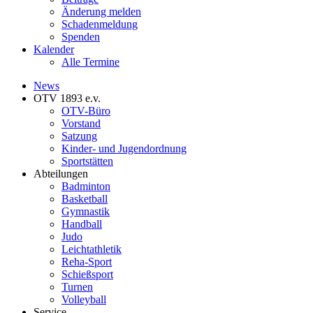
Änderung melden
Schadenmeldung
Spenden
Kalender
Alle Termine
News
OTV 1893 e.v.
OTV-Büro
Vorstand
Satzung
Kinder- und Jugendordnung
Sportstätten
Abteilungen
Badminton
Basketball
Gymnastik
Handball
Judo
Leichtathletik
Reha-Sport
Schießsport
Turnen
Volleyball
Service