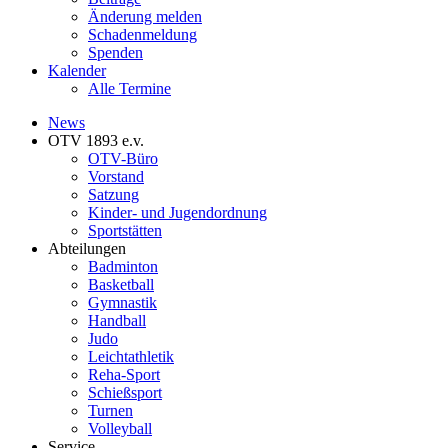
Änderung melden
Schadenmeldung
Spenden
Kalender
Alle Termine
News
OTV 1893 e.v.
OTV-Büro
Vorstand
Satzung
Kinder- und Jugendordnung
Sportstätten
Abteilungen
Badminton
Basketball
Gymnastik
Handball
Judo
Leichtathletik
Reha-Sport
Schießsport
Turnen
Volleyball
Service