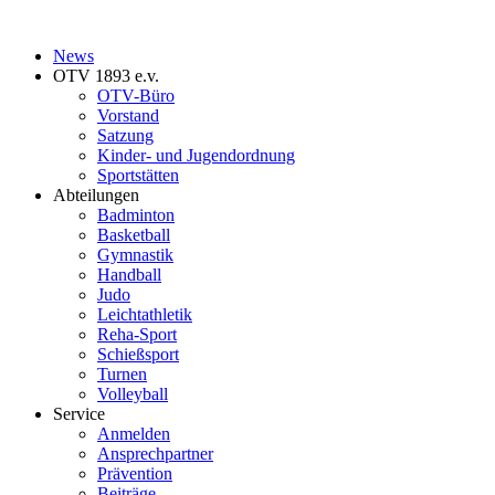
News
OTV 1893 e.v.
OTV-Büro
Vorstand
Satzung
Kinder- und Jugendordnung
Sportstätten
Abteilungen
Badminton
Basketball
Gymnastik
Handball
Judo
Leichtathletik
Reha-Sport
Schießsport
Turnen
Volleyball
Service
Anmelden
Ansprechpartner
Prävention
Beiträge