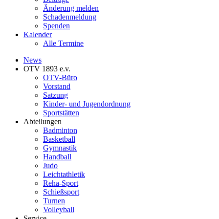
Änderung melden
Schadenmeldung
Spenden
Kalender
Alle Termine
News
OTV 1893 e.v.
OTV-Büro
Vorstand
Satzung
Kinder- und Jugendordnung
Sportstätten
Abteilungen
Badminton
Basketball
Gymnastik
Handball
Judo
Leichtathletik
Reha-Sport
Schießsport
Turnen
Volleyball
Service