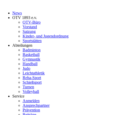
News
OTV 1893 e.v.
OTV-Büro
Vorstand
Satzung
Kinder- und Jugendordnung
Sportstätten
Abteilungen
Badminton
Basketball
Gymnastik
Handball
Judo
Leichtathletik
Reha-Sport
Schießsport
Turnen
Volleyball
Service
Anmelden
Ansprechpartner
Prävention
Beiträge