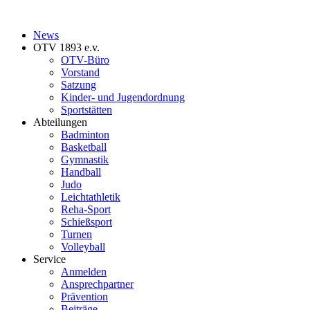
News
OTV 1893 e.v.
OTV-Büro
Vorstand
Satzung
Kinder- und Jugendordnung
Sportstätten
Abteilungen
Badminton
Basketball
Gymnastik
Handball
Judo
Leichtathletik
Reha-Sport
Schießsport
Turnen
Volleyball
Service
Anmelden
Ansprechpartner
Prävention
Beiträge