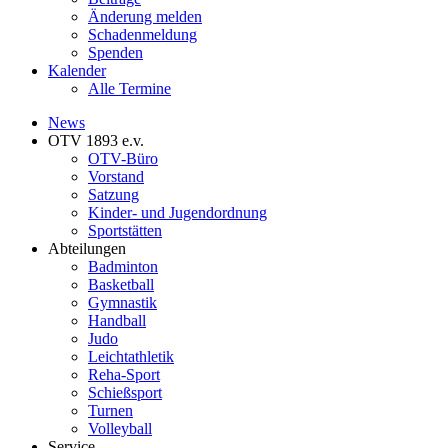
Änderung melden
Schadenmeldung
Spenden
Kalender
Alle Termine
News
OTV 1893 e.v.
OTV-Büro
Vorstand
Satzung
Kinder- und Jugendordnung
Sportstätten
Abteilungen
Badminton
Basketball
Gymnastik
Handball
Judo
Leichtathletik
Reha-Sport
Schießsport
Turnen
Volleyball
Service