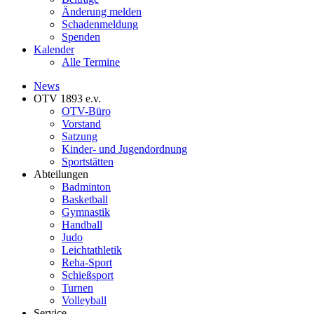
Änderung melden
Schadenmeldung
Spenden
Kalender
Alle Termine
News
OTV 1893 e.v.
OTV-Büro
Vorstand
Satzung
Kinder- und Jugendordnung
Sportstätten
Abteilungen
Badminton
Basketball
Gymnastik
Handball
Judo
Leichtathletik
Reha-Sport
Schießsport
Turnen
Volleyball
Service