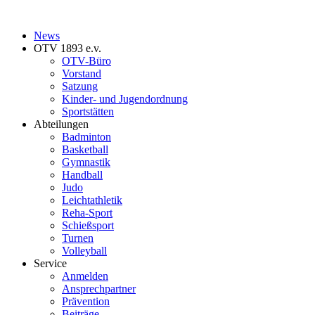
News
OTV 1893 e.v.
OTV-Büro
Vorstand
Satzung
Kinder- und Jugendordnung
Sportstätten
Abteilungen
Badminton
Basketball
Gymnastik
Handball
Judo
Leichtathletik
Reha-Sport
Schießsport
Turnen
Volleyball
Service
Anmelden
Ansprechpartner
Prävention
Beiträge