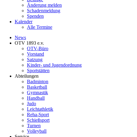
Änderung melden
Schadenmeldung
Spenden
Kalender
Alle Termine
News
OTV 1893 e.v.
OTV-Büro
Vorstand
Satzung
Kinder- und Jugendordnung
Sportstätten
Abteilungen
Badminton
Basketball
Gymnastik
Handball
Judo
Leichtathletik
Reha-Sport
Schießsport
Turnen
Volleyball
Service