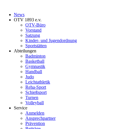
News
OTV 1893 e.v.
OTV-Büro
Vorstand
Satzung
Kinder- und Jugendordnung
Sportstätten
Abteilungen
Badminton
Basketball
Gymnastik
Handball
Judo
Leichtathletik
Reha-Sport
Schießsport
Turnen
Volleyball
Service
Anmelden
Ansprechpartner
Prävention
Beiträge