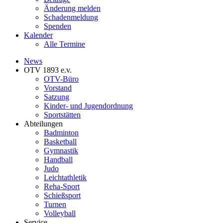
Änderung melden
Schadenmeldung
Spenden
Kalender
Alle Termine
News
OTV 1893 e.v.
OTV-Büro
Vorstand
Satzung
Kinder- und Jugendordnung
Sportstätten
Abteilungen
Badminton
Basketball
Gymnastik
Handball
Judo
Leichtathletik
Reha-Sport
Schießsport
Turnen
Volleyball
Service