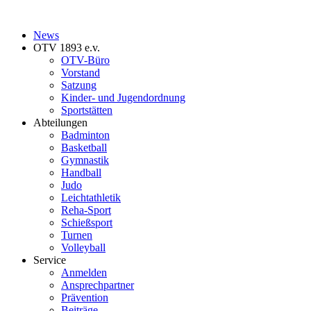
News
OTV 1893 e.v.
OTV-Büro
Vorstand
Satzung
Kinder- und Jugendordnung
Sportstätten
Abteilungen
Badminton
Basketball
Gymnastik
Handball
Judo
Leichtathletik
Reha-Sport
Schießsport
Turnen
Volleyball
Service
Anmelden
Ansprechpartner
Prävention
Beiträge