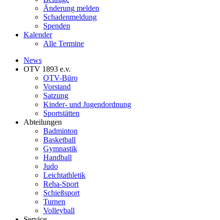
Änderung melden
Schadenmeldung
Spenden
Kalender
Alle Termine
News
OTV 1893 e.v.
OTV-Büro
Vorstand
Satzung
Kinder- und Jugendordnung
Sportstätten
Abteilungen
Badminton
Basketball
Gymnastik
Handball
Judo
Leichtathletik
Reha-Sport
Schießsport
Turnen
Volleyball
Service