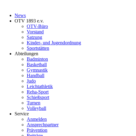
News
OTV 1893 e.v.
OTV-Büro
Vorstand
Satzung
Kinder- und Jugendordnung
Sportstätten
Abteilungen
Badminton
Basketball
Gymnastik
Handball
Judo
Leichtathletik
Reha-Sport
Schießsport
Turnen
Volleyball
Service
Anmelden
Ansprechpartner
Prävention
Beiträge