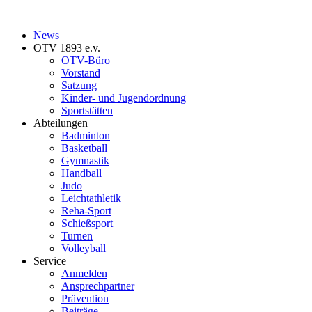
News
OTV 1893 e.v.
OTV-Büro
Vorstand
Satzung
Kinder- und Jugendordnung
Sportstätten
Abteilungen
Badminton
Basketball
Gymnastik
Handball
Judo
Leichtathletik
Reha-Sport
Schießsport
Turnen
Volleyball
Service
Anmelden
Ansprechpartner
Prävention
Beiträge