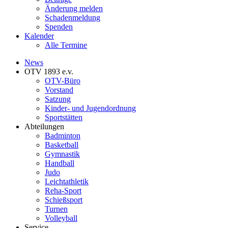
Änderung melden
Schadenmeldung
Spenden
Kalender
Alle Termine
News
OTV 1893 e.v.
OTV-Büro
Vorstand
Satzung
Kinder- und Jugendordnung
Sportstätten
Abteilungen
Badminton
Basketball
Gymnastik
Handball
Judo
Leichtathletik
Reha-Sport
Schießsport
Turnen
Volleyball
Service