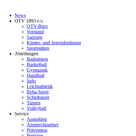
News
OTV 1893 e.v.
OTV-Büro
Vorstand
Satzung
Kinder- und Jugendordnung
Sportstätten
Abteilungen
Badminton
Basketball
Gymnastik
Handball
Judo
Leichtathletik
Reha-Sport
Schießsport
Turnen
Volleyball
Service
Anmelden
Ansprechpartner
Prävention
Beiträge