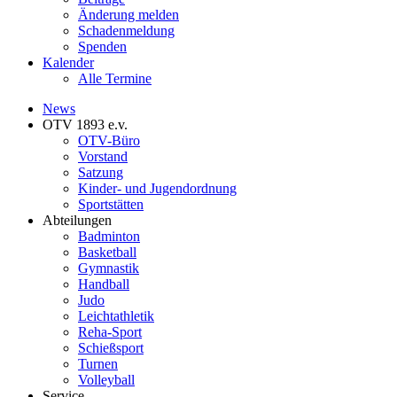
Änderung melden
Schadenmeldung
Spenden
Kalender
Alle Termine
News
OTV 1893 e.v.
OTV-Büro
Vorstand
Satzung
Kinder- und Jugendordnung
Sportstätten
Abteilungen
Badminton
Basketball
Gymnastik
Handball
Judo
Leichtathletik
Reha-Sport
Schießsport
Turnen
Volleyball
Service