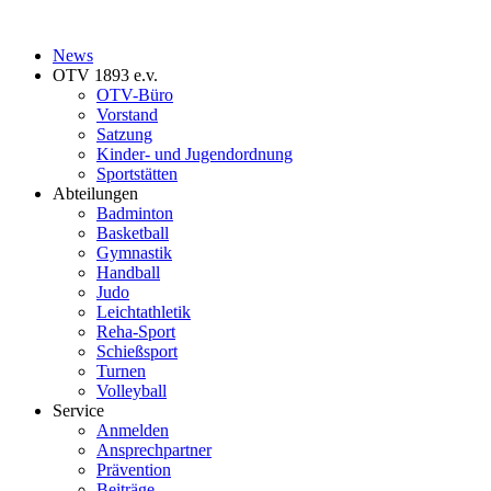
News
OTV 1893 e.v.
OTV-Büro
Vorstand
Satzung
Kinder- und Jugendordnung
Sportstätten
Abteilungen
Badminton
Basketball
Gymnastik
Handball
Judo
Leichtathletik
Reha-Sport
Schießsport
Turnen
Volleyball
Service
Anmelden
Ansprechpartner
Prävention
Beiträge