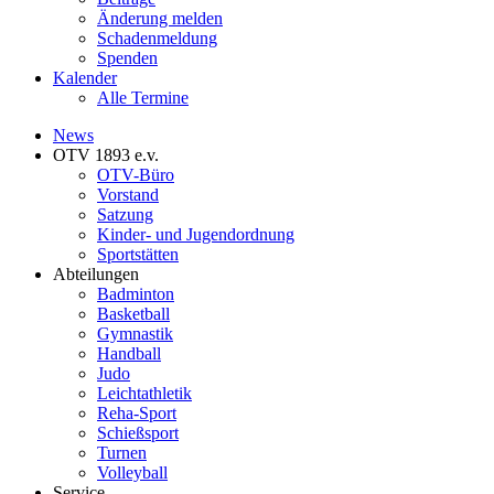
Änderung melden
Schadenmeldung
Spenden
Kalender
Alle Termine
News
OTV 1893 e.v.
OTV-Büro
Vorstand
Satzung
Kinder- und Jugendordnung
Sportstätten
Abteilungen
Badminton
Basketball
Gymnastik
Handball
Judo
Leichtathletik
Reha-Sport
Schießsport
Turnen
Volleyball
Service