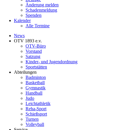
Änderung melden
Schadenmeldung
Spenden
Kalender
Alle Termine
News
OTV 1893 e.v.
OTV-Büro
Vorstand
Satzung
Kinder- und Jugendordnung
Sportstätten
Abteilungen
Badminton
Basketball
Gymnastik
Handball
Judo
Leichtathletik
Reha-Sport
Schießsport
Turnen
Volleyball
Service