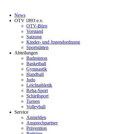
News
OTV 1893 e.v.
OTV-Büro
Vorstand
Satzung
Kinder- und Jugendordnung
Sportstätten
Abteilungen
Badminton
Basketball
Gymnastik
Handball
Judo
Leichtathletik
Reha-Sport
Schießsport
Turnen
Volleyball
Service
Anmelden
Ansprechpartner
Prävention
Beiträge