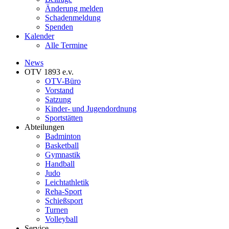
Änderung melden
Schadenmeldung
Spenden
Kalender
Alle Termine
News
OTV 1893 e.v.
OTV-Büro
Vorstand
Satzung
Kinder- und Jugendordnung
Sportstätten
Abteilungen
Badminton
Basketball
Gymnastik
Handball
Judo
Leichtathletik
Reha-Sport
Schießsport
Turnen
Volleyball
Service