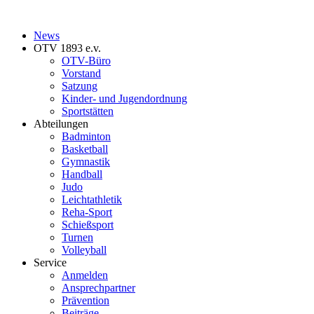
News
OTV 1893 e.v.
OTV-Büro
Vorstand
Satzung
Kinder- und Jugendordnung
Sportstätten
Abteilungen
Badminton
Basketball
Gymnastik
Handball
Judo
Leichtathletik
Reha-Sport
Schießsport
Turnen
Volleyball
Service
Anmelden
Ansprechpartner
Prävention
Beiträge