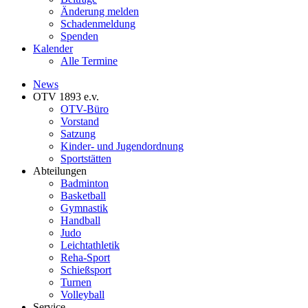
Änderung melden
Schadenmeldung
Spenden
Kalender
Alle Termine
News
OTV 1893 e.v.
OTV-Büro
Vorstand
Satzung
Kinder- und Jugendordnung
Sportstätten
Abteilungen
Badminton
Basketball
Gymnastik
Handball
Judo
Leichtathletik
Reha-Sport
Schießsport
Turnen
Volleyball
Service