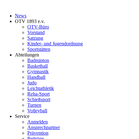
News
OTV 1893 e.v.
OTV-Büro
Vorstand
Satzung
Kinder- und Jugendordnung
Sportstätten
Abteilungen
Badminton
Basketball
Gymnastik
Handball
Judo
Leichtathletik
Reha-Sport
Schießsport
Turnen
Volleyball
Service
Anmelden
Ansprechpartner
Prävention
Beiträge