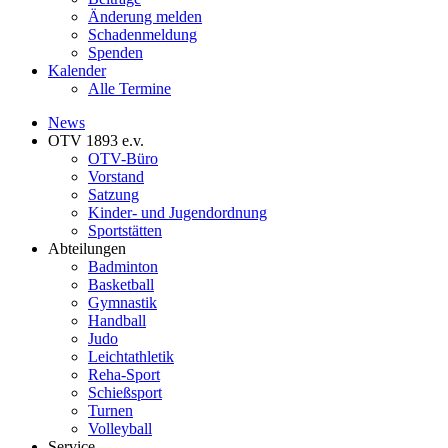
Änderung melden
Schadenmeldung
Spenden
Kalender
Alle Termine
News
OTV 1893 e.v.
OTV-Büro
Vorstand
Satzung
Kinder- und Jugendordnung
Sportstätten
Abteilungen
Badminton
Basketball
Gymnastik
Handball
Judo
Leichtathletik
Reha-Sport
Schießsport
Turnen
Volleyball
Service