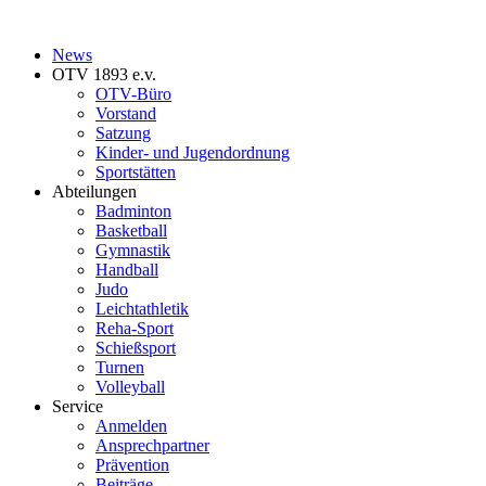
News
OTV 1893 e.v.
OTV-Büro
Vorstand
Satzung
Kinder- und Jugendordnung
Sportstätten
Abteilungen
Badminton
Basketball
Gymnastik
Handball
Judo
Leichtathletik
Reha-Sport
Schießsport
Turnen
Volleyball
Service
Anmelden
Ansprechpartner
Prävention
Beiträge