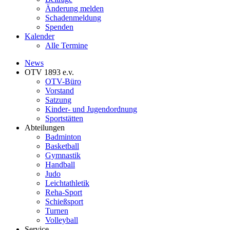
Änderung melden
Schadenmeldung
Spenden
Kalender
Alle Termine
News
OTV 1893 e.v.
OTV-Büro
Vorstand
Satzung
Kinder- und Jugendordnung
Sportstätten
Abteilungen
Badminton
Basketball
Gymnastik
Handball
Judo
Leichtathletik
Reha-Sport
Schießsport
Turnen
Volleyball
Service