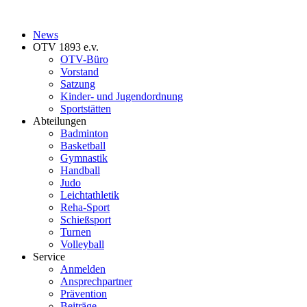
News
OTV 1893 e.v.
OTV-Büro
Vorstand
Satzung
Kinder- und Jugendordnung
Sportstätten
Abteilungen
Badminton
Basketball
Gymnastik
Handball
Judo
Leichtathletik
Reha-Sport
Schießsport
Turnen
Volleyball
Service
Anmelden
Ansprechpartner
Prävention
Beiträge