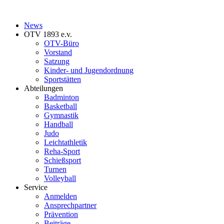
News
OTV 1893 e.v.
OTV-Büro
Vorstand
Satzung
Kinder- und Jugendordnung
Sportstätten
Abteilungen
Badminton
Basketball
Gymnastik
Handball
Judo
Leichtathletik
Reha-Sport
Schießsport
Turnen
Volleyball
Service
Anmelden
Ansprechpartner
Prävention
Beiträge