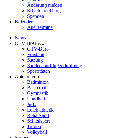
Änderung melden
Schadenmeldung
Spenden
Kalender
Alle Termine
News
OTV 1893 e.v.
OTV-Büro
Vorstand
Satzung
Kinder- und Jugendordnung
Sportstätten
Abteilungen
Badminton
Basketball
Gymnastik
Handball
Judo
Leichtathletik
Reha-Sport
Schießsport
Turnen
Volleyball
Service