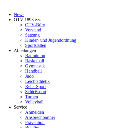
News
OTV 1893 e.v.
OTV-Büro
Vorstand
Satzung
Kinder- und Jugendordnung
Sportstätten
Abteilungen
Badminton
Basketball
Gymnastik
Handball
Judo
Leichtathletik
Reha-Sport
Schießsport
Turnen
Volleyball
Service
Anmelden
Ansprechpartner
Prävention
Beiträge