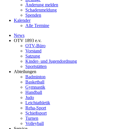
Änderung melden
Schadenmeldung
Spenden
Kalender
Alle Termine
News
OTV 1893 e.v.
OTV-Büro
Vorstand
Satzung
Kinder- und Jugendordnung
Sportstätten
Abteilungen
Badminton
Basketball
Gymnastik
Handball
Judo
Leichtathletik
Reha-Sport
Schießsport
Turnen
Volleyball
Service