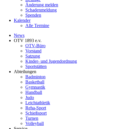
Änderung melden
Schadenmeldung
Spenden
Kalender
Alle Termine
News
OTV 1893 e.v.
OTV-Büro
Vorstand
Satzung
Kinder- und Jugendordnung
Sportstätten
Abteilungen
Badminton
Basketball
Gymnastik
Handball
Judo
Leichtathletik
Reha-Sport
Schießsport
Turnen
Volleyball
Service