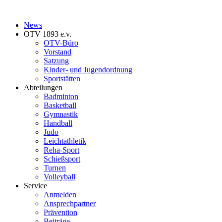
News
OTV 1893 e.v.
OTV-Büro
Vorstand
Satzung
Kinder- und Jugendordnung
Sportstätten
Abteilungen
Badminton
Basketball
Gymnastik
Handball
Judo
Leichtathletik
Reha-Sport
Schießsport
Turnen
Volleyball
Service
Anmelden
Ansprechpartner
Prävention
Beiträge