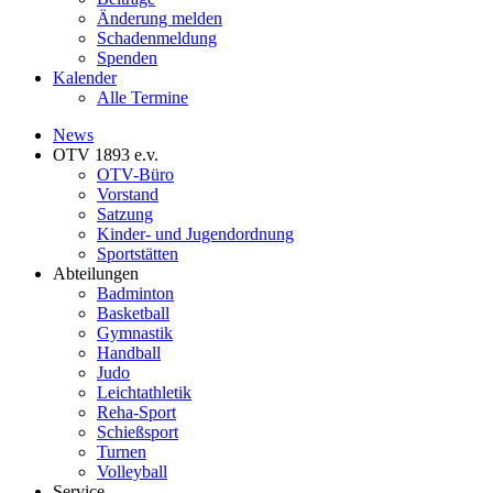
Änderung melden
Schadenmeldung
Spenden
Kalender
Alle Termine
News
OTV 1893 e.v.
OTV-Büro
Vorstand
Satzung
Kinder- und Jugendordnung
Sportstätten
Abteilungen
Badminton
Basketball
Gymnastik
Handball
Judo
Leichtathletik
Reha-Sport
Schießsport
Turnen
Volleyball
Service