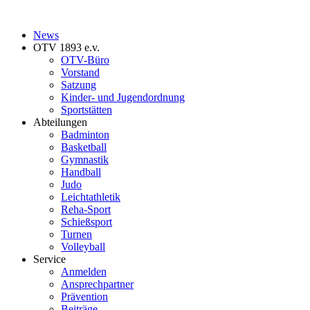
News
OTV 1893 e.v.
OTV-Büro
Vorstand
Satzung
Kinder- und Jugendordnung
Sportstätten
Abteilungen
Badminton
Basketball
Gymnastik
Handball
Judo
Leichtathletik
Reha-Sport
Schießsport
Turnen
Volleyball
Service
Anmelden
Ansprechpartner
Prävention
Beiträge