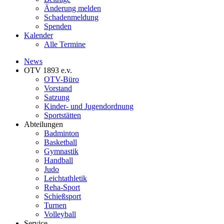
Änderung melden
Schadenmeldung
Spenden
Kalender
Alle Termine
News
OTV 1893 e.v.
OTV-Büro
Vorstand
Satzung
Kinder- und Jugendordnung
Sportstätten
Abteilungen
Badminton
Basketball
Gymnastik
Handball
Judo
Leichtathletik
Reha-Sport
Schießsport
Turnen
Volleyball
Service