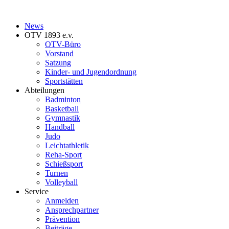
News
OTV 1893 e.v.
OTV-Büro
Vorstand
Satzung
Kinder- und Jugendordnung
Sportstätten
Abteilungen
Badminton
Basketball
Gymnastik
Handball
Judo
Leichtathletik
Reha-Sport
Schießsport
Turnen
Volleyball
Service
Anmelden
Ansprechpartner
Prävention
Beiträge