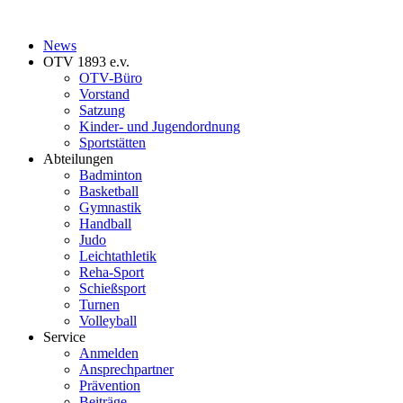
News
OTV 1893 e.v.
OTV-Büro
Vorstand
Satzung
Kinder- und Jugendordnung
Sportstätten
Abteilungen
Badminton
Basketball
Gymnastik
Handball
Judo
Leichtathletik
Reha-Sport
Schießsport
Turnen
Volleyball
Service
Anmelden
Ansprechpartner
Prävention
Beiträge