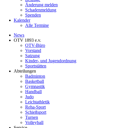
Änderung melden
Schadenmeldung
Spenden
Kalender
Alle Termine
News
OTV 1893 e.v.
OTV-Büro
Vorstand
Satzung
Kinder- und Jugendordnung
Sportstätten
Abteilungen
Badminton
Basketball
Gymnastik
Handball
Judo
Leichtathletik
Reha-Sport
Schießsport
Turnen
Volleyball
Service