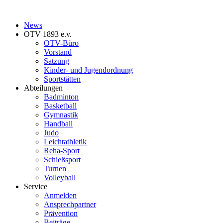
News
OTV 1893 e.v.
OTV-Büro
Vorstand
Satzung
Kinder- und Jugendordnung
Sportstätten
Abteilungen
Badminton
Basketball
Gymnastik
Handball
Judo
Leichtathletik
Reha-Sport
Schießsport
Turnen
Volleyball
Service
Anmelden
Ansprechpartner
Prävention
Beiträge