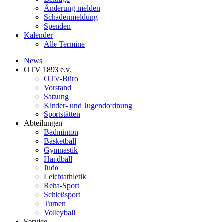
Änderung melden
Schadenmeldung
Spenden
Kalender
Alle Termine
News
OTV 1893 e.v.
OTV-Büro
Vorstand
Satzung
Kinder- und Jugendordnung
Sportstätten
Abteilungen
Badminton
Basketball
Gymnastik
Handball
Judo
Leichtathletik
Reha-Sport
Schießsport
Turnen
Volleyball
Service