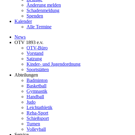
Änderung melden
Schadenmeldung
Spenden
Kalender
Alle Termine
News
OTV 1893 e.v.
OTV-Büro
Vorstand
Satzung
Kinder- und Jugendordnung
Sportstätten
Abteilungen
Badminton
Basketball
Gymnastik
Handball
Judo
Leichtathletik
Reha-Sport
Schießsport
Turnen
Volleyball
Service