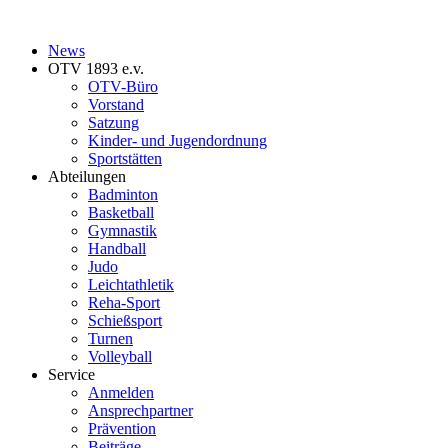
News
OTV 1893 e.v.
OTV-Büro
Vorstand
Satzung
Kinder- und Jugendordnung
Sportstätten
Abteilungen
Badminton
Basketball
Gymnastik
Handball
Judo
Leichtathletik
Reha-Sport
Schießsport
Turnen
Volleyball
Service
Anmelden
Ansprechpartner
Prävention
Beiträge