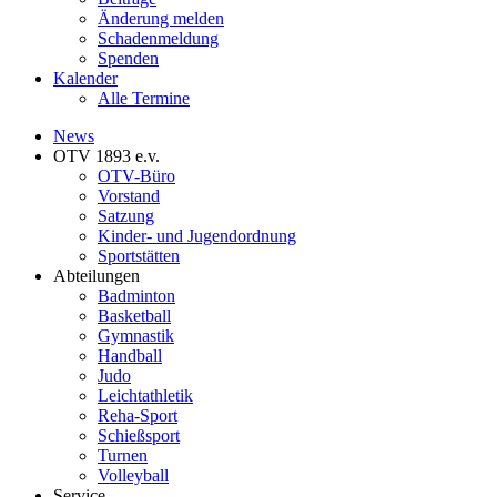
Änderung melden
Schadenmeldung
Spenden
Kalender
Alle Termine
News
OTV 1893 e.v.
OTV-Büro
Vorstand
Satzung
Kinder- und Jugendordnung
Sportstätten
Abteilungen
Badminton
Basketball
Gymnastik
Handball
Judo
Leichtathletik
Reha-Sport
Schießsport
Turnen
Volleyball
Service