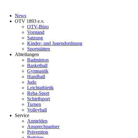
News
OTV 1893 e.v.
OTV-Büro
Vorstand
Satzung
Kinder- und Jugendordnung
Sportstätten
Abteilungen
Badminton
Basketball
Gymnastik
Handball
Judo
Leichtathletik
Reha-Sport
Schießsport
Turnen
Volleyball
Service
Anmelden
Ansprechpartner
Prävention
Beiträge