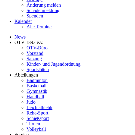
Änderung melden
Schadenmeldung
Spenden
Kalender
Alle Termine
News
OTV 1893 e.v.
OTV-Büro
Vorstand
Satzung
Kinder- und Jugendordnung
Sportstätten
Abteilungen
Badminton
Basketball
Gymnastik
Handball
Judo
Leichtathletik
Reha-Sport
Schießsport
Turnen
Volleyball
Service