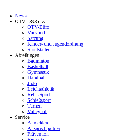
News
OTV 1893 e.v.
OTV-Büro
Vorstand
Satzung
Kinder- und Jugendordnung
Sportstätten
Abteilungen
Badminton
Basketball
Gymnastik
Handball
Judo
Leichtathletik
Reha-Sport
Schießsport
Turnen
Volleyball
Service
Anmelden
Ansprechpartner
Prävention
Beiträge