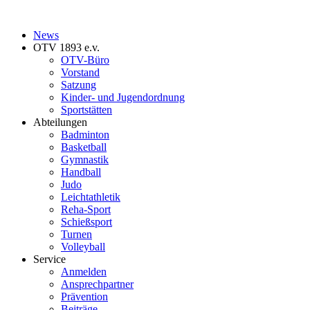
News
OTV 1893 e.v.
OTV-Büro
Vorstand
Satzung
Kinder- und Jugendordnung
Sportstätten
Abteilungen
Badminton
Basketball
Gymnastik
Handball
Judo
Leichtathletik
Reha-Sport
Schießsport
Turnen
Volleyball
Service
Anmelden
Ansprechpartner
Prävention
Beiträge