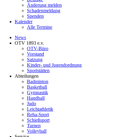
Änderung melden
Schadenmeldung
Spenden
Kalender
Alle Termine
News
OTV 1893 e.v.
OTV-Büro
Vorstand
Satzung
Kinder- und Jugendordnung
Sportstätten
Abteilungen
Badminton
Basketball
Gymnastik
Handball
Judo
Leichtathletik
Reha-Sport
Schießsport
Turnen
Volleyball
Service