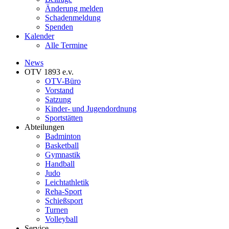
Änderung melden
Schadenmeldung
Spenden
Kalender
Alle Termine
News
OTV 1893 e.v.
OTV-Büro
Vorstand
Satzung
Kinder- und Jugendordnung
Sportstätten
Abteilungen
Badminton
Basketball
Gymnastik
Handball
Judo
Leichtathletik
Reha-Sport
Schießsport
Turnen
Volleyball
Service