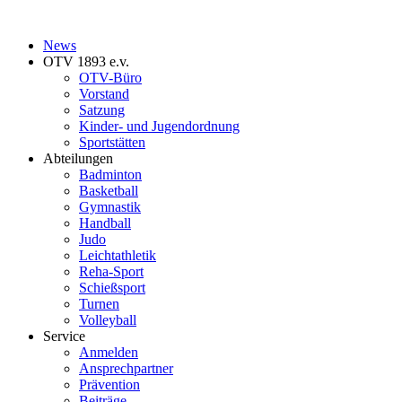
News
OTV 1893 e.v.
OTV-Büro
Vorstand
Satzung
Kinder- und Jugendordnung
Sportstätten
Abteilungen
Badminton
Basketball
Gymnastik
Handball
Judo
Leichtathletik
Reha-Sport
Schießsport
Turnen
Volleyball
Service
Anmelden
Ansprechpartner
Prävention
Beiträge