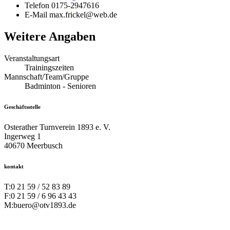
Telefon
0175-2947616
E-Mail
max.frickel@web.de
Weitere Angaben
Veranstaltungsart
Trainingszeiten
Mannschaft/Team/Gruppe
Badminton - Senioren
Geschäftsstelle
Osterather Turnverein 1893 e. V.
Ingerweg 1
40670 Meerbusch
kontakt
T:
0 21 59 / 52 83 89
F:
0 21 59 / 6 96 43 43
M:
buero@otv1893.de