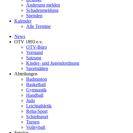
Änderung melden
Schadenmeldung
Spenden
Kalender
Alle Termine
News
OTV 1893 e.v.
OTV-Büro
Vorstand
Satzung
Kinder- und Jugendordnung
Sportstätten
Abteilungen
Badminton
Basketball
Gymnastik
Handball
Judo
Leichtathletik
Reha-Sport
Schießsport
Turnen
Volleyball
Service