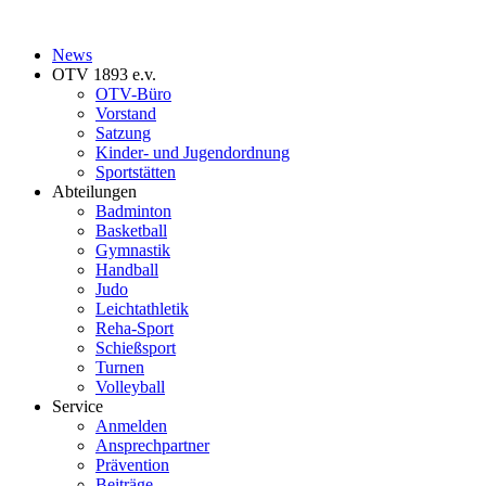
News
OTV 1893 e.v.
OTV-Büro
Vorstand
Satzung
Kinder- und Jugendordnung
Sportstätten
Abteilungen
Badminton
Basketball
Gymnastik
Handball
Judo
Leichtathletik
Reha-Sport
Schießsport
Turnen
Volleyball
Service
Anmelden
Ansprechpartner
Prävention
Beiträge