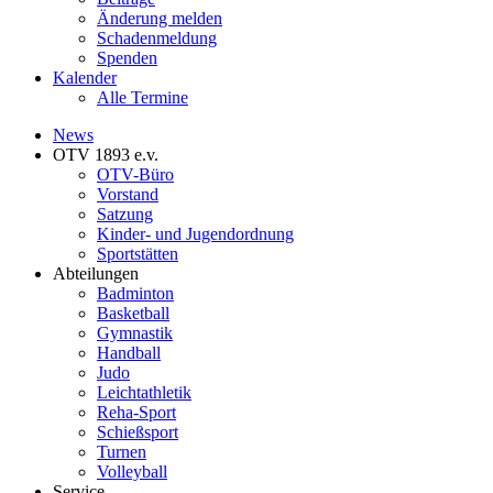
Änderung melden
Schadenmeldung
Spenden
Kalender
Alle Termine
News
OTV 1893 e.v.
OTV-Büro
Vorstand
Satzung
Kinder- und Jugendordnung
Sportstätten
Abteilungen
Badminton
Basketball
Gymnastik
Handball
Judo
Leichtathletik
Reha-Sport
Schießsport
Turnen
Volleyball
Service