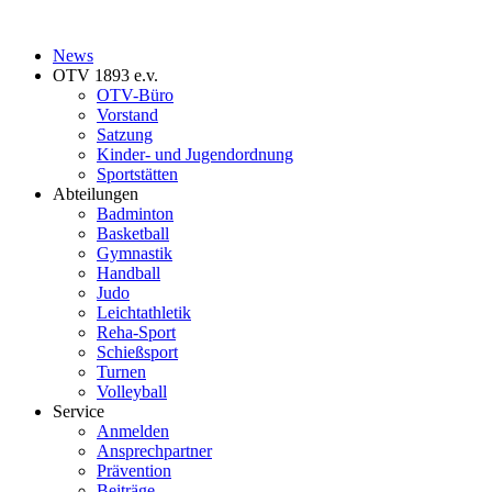
News
OTV 1893 e.v.
OTV-Büro
Vorstand
Satzung
Kinder- und Jugendordnung
Sportstätten
Abteilungen
Badminton
Basketball
Gymnastik
Handball
Judo
Leichtathletik
Reha-Sport
Schießsport
Turnen
Volleyball
Service
Anmelden
Ansprechpartner
Prävention
Beiträge