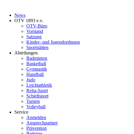
News
OTV 1893 e.v.
OTV-Büro
Vorstand
Satzung
Kinder- und Jugendordnung
Sportstätten
Abteilungen
Badminton
Basketball
Gymnastik
Handball
Judo
Leichtathletik
Reha-Sport
Schießsport
Turnen
Volleyball
Service
Anmelden
Ansprechpartner
Prävention
Beiträge