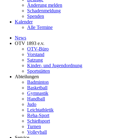
Änderung melden
Schadenmeldung
Spenden
Kalender
Alle Termine
News
OTV 1893 e.v.
OTV-Büro
Vorstand
Satzung
Kinder- und Jugendordnung
Sportstätten
Abteilungen
Badminton
Basketball
Gymnastik
Handball
Judo
Leichtathletik
Reha-Sport
Schießsport
Turnen
Volleyball
Service