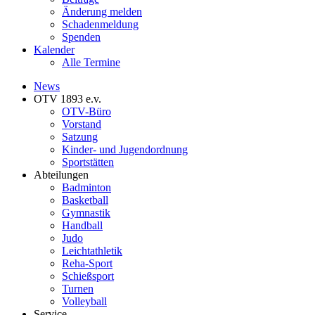
Änderung melden
Schadenmeldung
Spenden
Kalender
Alle Termine
News
OTV 1893 e.v.
OTV-Büro
Vorstand
Satzung
Kinder- und Jugendordnung
Sportstätten
Abteilungen
Badminton
Basketball
Gymnastik
Handball
Judo
Leichtathletik
Reha-Sport
Schießsport
Turnen
Volleyball
Service