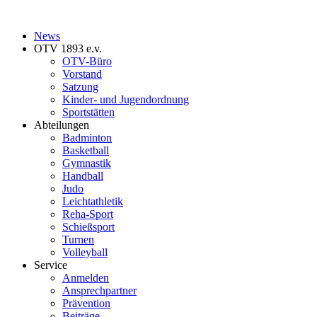
News
OTV 1893 e.v.
OTV-Büro
Vorstand
Satzung
Kinder- und Jugendordnung
Sportstätten
Abteilungen
Badminton
Basketball
Gymnastik
Handball
Judo
Leichtathletik
Reha-Sport
Schießsport
Turnen
Volleyball
Service
Anmelden
Ansprechpartner
Prävention
Beiträge