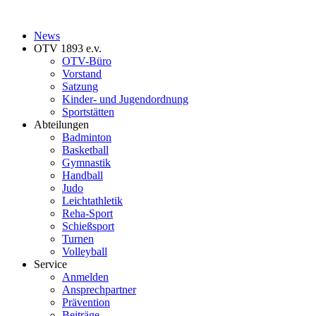
News
OTV 1893 e.v.
OTV-Büro
Vorstand
Satzung
Kinder- und Jugendordnung
Sportstätten
Abteilungen
Badminton
Basketball
Gymnastik
Handball
Judo
Leichtathletik
Reha-Sport
Schießsport
Turnen
Volleyball
Service
Anmelden
Ansprechpartner
Prävention
Beiträge