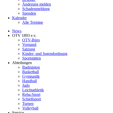
Änderung melden
Schadenmeldung
Spenden
Kalender
Alle Termine
News
OTV 1893 e.v.
OTV-Büro
Vorstand
Satzung
Kinder- und Jugendordnung
Sportstätten
Abteilungen
Badminton
Basketball
Gymnastik
Handball
Judo
Leichtathletik
Reha-Sport
Schießsport
Turnen
Volleyball
Service