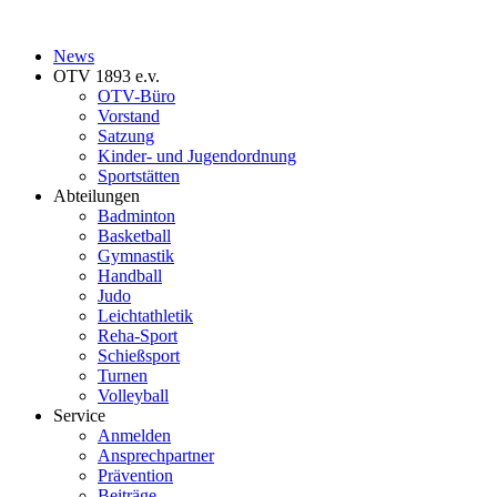
News
OTV 1893 e.v.
OTV-Büro
Vorstand
Satzung
Kinder- und Jugendordnung
Sportstätten
Abteilungen
Badminton
Basketball
Gymnastik
Handball
Judo
Leichtathletik
Reha-Sport
Schießsport
Turnen
Volleyball
Service
Anmelden
Ansprechpartner
Prävention
Beiträge