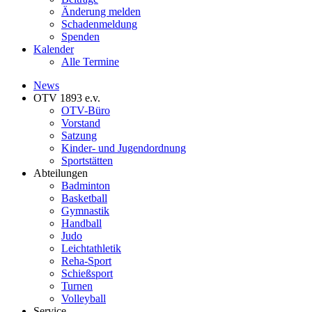
Änderung melden
Schadenmeldung
Spenden
Kalender
Alle Termine
News
OTV 1893 e.v.
OTV-Büro
Vorstand
Satzung
Kinder- und Jugendordnung
Sportstätten
Abteilungen
Badminton
Basketball
Gymnastik
Handball
Judo
Leichtathletik
Reha-Sport
Schießsport
Turnen
Volleyball
Service