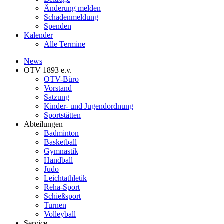
Änderung melden
Schadenmeldung
Spenden
Kalender
Alle Termine
News
OTV 1893 e.v.
OTV-Büro
Vorstand
Satzung
Kinder- und Jugendordnung
Sportstätten
Abteilungen
Badminton
Basketball
Gymnastik
Handball
Judo
Leichtathletik
Reha-Sport
Schießsport
Turnen
Volleyball
Service