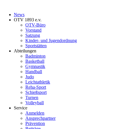
News
OTV 1893 e.v.
OTV-Büro
Vorstand
Satzung
Kinder- und Jugendordnung
Sportstätten
Abteilungen
Badminton
Basketball
Gymnastik
Handball
Judo
Leichtathletik
Reha-Sport
Schießsport
Turnen
Volleyball
Service
Anmelden
Ansprechpartner
Prävention
Beiträge