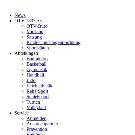
News
OTV 1893 e.v.
OTV-Büro
Vorstand
Satzung
Kinder- und Jugendordnung
Sportstätten
Abteilungen
Badminton
Basketball
Gymnastik
Handball
Judo
Leichtathletik
Reha-Sport
Schießsport
Turnen
Volleyball
Service
Anmelden
Ansprechpartner
Prävention
Beiträge