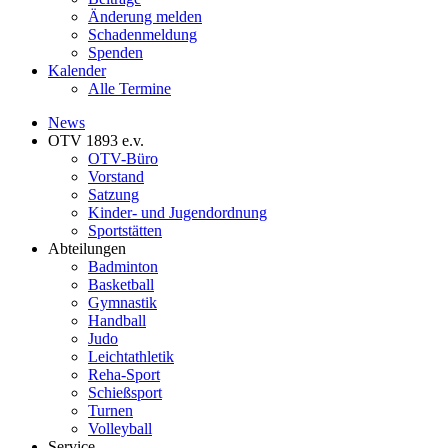
Änderung melden
Schadenmeldung
Spenden
Kalender
Alle Termine
News
OTV 1893 e.v.
OTV-Büro
Vorstand
Satzung
Kinder- und Jugendordnung
Sportstätten
Abteilungen
Badminton
Basketball
Gymnastik
Handball
Judo
Leichtathletik
Reha-Sport
Schießsport
Turnen
Volleyball
Service