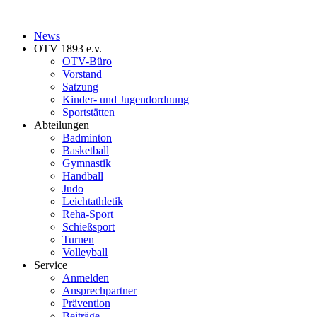
News
OTV 1893 e.v.
OTV-Büro
Vorstand
Satzung
Kinder- und Jugendordnung
Sportstätten
Abteilungen
Badminton
Basketball
Gymnastik
Handball
Judo
Leichtathletik
Reha-Sport
Schießsport
Turnen
Volleyball
Service
Anmelden
Ansprechpartner
Prävention
Beiträge