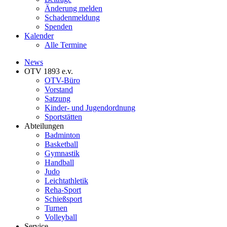
Änderung melden
Schadenmeldung
Spenden
Kalender
Alle Termine
News
OTV 1893 e.v.
OTV-Büro
Vorstand
Satzung
Kinder- und Jugendordnung
Sportstätten
Abteilungen
Badminton
Basketball
Gymnastik
Handball
Judo
Leichtathletik
Reha-Sport
Schießsport
Turnen
Volleyball
Service