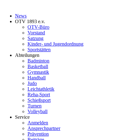
News
OTV 1893 e.v.
OTV-Büro
Vorstand
Satzung
Kinder- und Jugendordnung
Sportstätten
Abteilungen
Badminton
Basketball
Gymnastik
Handball
Judo
Leichtathletik
Reha-Sport
Schießsport
Turnen
Volleyball
Service
Anmelden
Ansprechpartner
Prävention
Beiträge