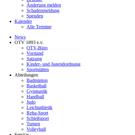
Änderung melden
Schadenmeldung
Spenden
Kalender
Alle Termine
News
OTV 1893 e.v.
OTV-Büro
Vorstand
Satzung
Kinder- und Jugendordnung
Sportstätten
Abteilungen
Badminton
Basketball
Gymnastik
Handball
Judo
Leichtathletik
Reha-Sport
Schießsport
Turnen
Volleyball
Service