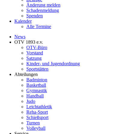
Änderung melden
Schadenmeldung
Spenden
Kalender
Alle Termine
News
OTV 1893 e.v.
OTV-Büro
Vorstand
Satzung
Kinder- und Jugendordnung
Sportstätten
Abteilungen
Badminton
Basketball
Gymnastik
Handball
Judo
Leichtathletik
Reha-Sport
Schießsport
Turnen
Volleyball
Service