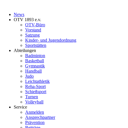
News
OTV 1893 e.v.
OTV-Büro
Vorstand
Satzung
Kinder- und Jugendordnung
Sportstätten
Abteilungen
Badminton
Basketball
Gymnastik
Handball
Judo
Leichtathletik
Reha-Sport
Schießsport
Turnen
Volleyball
Service
Anmelden
Ansprechpartner
Prävention
Beiträge