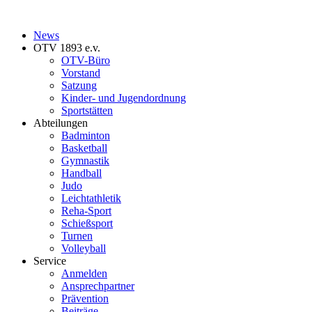
News
OTV 1893 e.v.
OTV-Büro
Vorstand
Satzung
Kinder- und Jugendordnung
Sportstätten
Abteilungen
Badminton
Basketball
Gymnastik
Handball
Judo
Leichtathletik
Reha-Sport
Schießsport
Turnen
Volleyball
Service
Anmelden
Ansprechpartner
Prävention
Beiträge