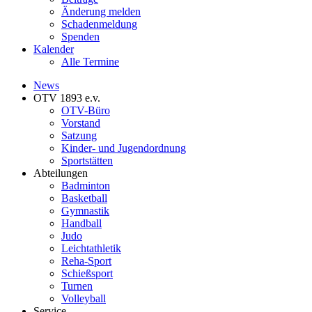
Änderung melden
Schadenmeldung
Spenden
Kalender
Alle Termine
News
OTV 1893 e.v.
OTV-Büro
Vorstand
Satzung
Kinder- und Jugendordnung
Sportstätten
Abteilungen
Badminton
Basketball
Gymnastik
Handball
Judo
Leichtathletik
Reha-Sport
Schießsport
Turnen
Volleyball
Service