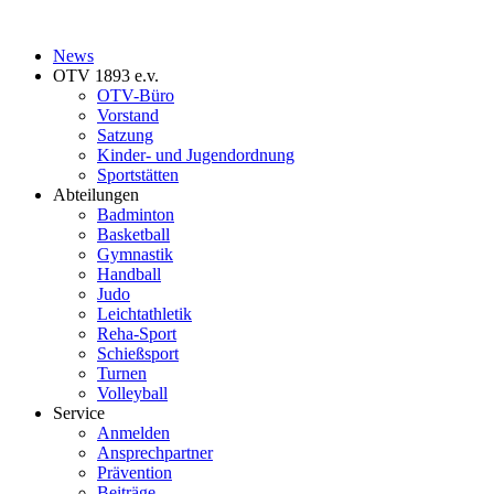
News
OTV 1893 e.v.
OTV-Büro
Vorstand
Satzung
Kinder- und Jugendordnung
Sportstätten
Abteilungen
Badminton
Basketball
Gymnastik
Handball
Judo
Leichtathletik
Reha-Sport
Schießsport
Turnen
Volleyball
Service
Anmelden
Ansprechpartner
Prävention
Beiträge