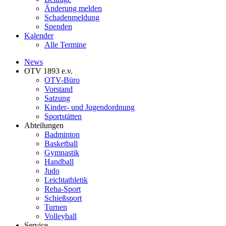
Änderung melden
Schadenmeldung
Spenden
Kalender
Alle Termine
News
OTV 1893 e.v.
OTV-Büro
Vorstand
Satzung
Kinder- und Jugendordnung
Sportstätten
Abteilungen
Badminton
Basketball
Gymnastik
Handball
Judo
Leichtathletik
Reha-Sport
Schießsport
Turnen
Volleyball
Service