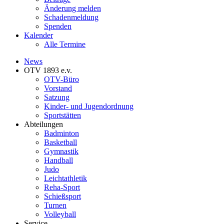
Änderung melden
Schadenmeldung
Spenden
Kalender
Alle Termine
News
OTV 1893 e.v.
OTV-Büro
Vorstand
Satzung
Kinder- und Jugendordnung
Sportstätten
Abteilungen
Badminton
Basketball
Gymnastik
Handball
Judo
Leichtathletik
Reha-Sport
Schießsport
Turnen
Volleyball
Service