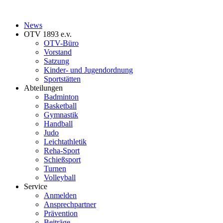
News
OTV 1893 e.v.
OTV-Büro
Vorstand
Satzung
Kinder- und Jugendordnung
Sportstätten
Abteilungen
Badminton
Basketball
Gymnastik
Handball
Judo
Leichtathletik
Reha-Sport
Schießsport
Turnen
Volleyball
Service
Anmelden
Ansprechpartner
Prävention
Beiträge