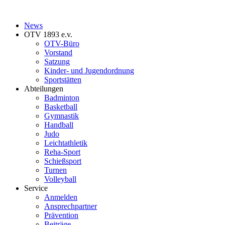
News
OTV 1893 e.v.
OTV-Büro
Vorstand
Satzung
Kinder- und Jugendordnung
Sportstätten
Abteilungen
Badminton
Basketball
Gymnastik
Handball
Judo
Leichtathletik
Reha-Sport
Schießsport
Turnen
Volleyball
Service
Anmelden
Ansprechpartner
Prävention
Beiträge