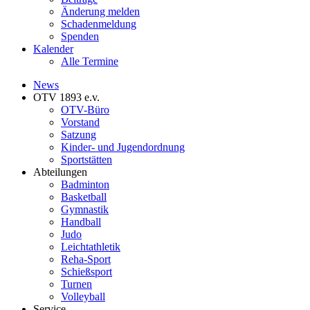
Änderung melden
Schadenmeldung
Spenden
Kalender
Alle Termine
News
OTV 1893 e.v.
OTV-Büro
Vorstand
Satzung
Kinder- und Jugendordnung
Sportstätten
Abteilungen
Badminton
Basketball
Gymnastik
Handball
Judo
Leichtathletik
Reha-Sport
Schießsport
Turnen
Volleyball
Service