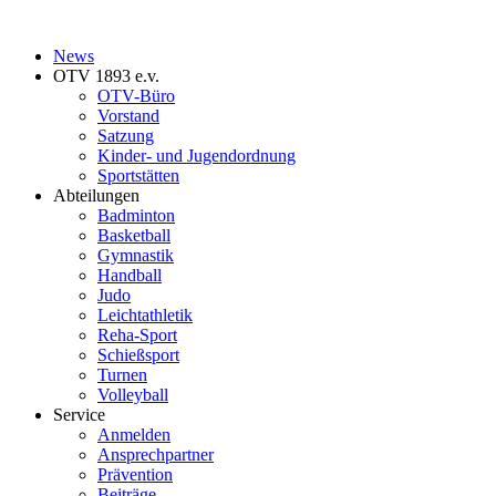
News
OTV 1893 e.v.
OTV-Büro
Vorstand
Satzung
Kinder- und Jugendordnung
Sportstätten
Abteilungen
Badminton
Basketball
Gymnastik
Handball
Judo
Leichtathletik
Reha-Sport
Schießsport
Turnen
Volleyball
Service
Anmelden
Ansprechpartner
Prävention
Beiträge