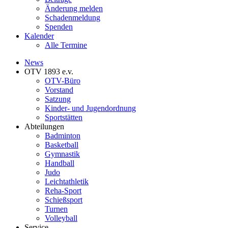
Änderung melden
Schadenmeldung
Spenden
Kalender
Alle Termine
News
OTV 1893 e.v.
OTV-Büro
Vorstand
Satzung
Kinder- und Jugendordnung
Sportstätten
Abteilungen
Badminton
Basketball
Gymnastik
Handball
Judo
Leichtathletik
Reha-Sport
Schießsport
Turnen
Volleyball
Service