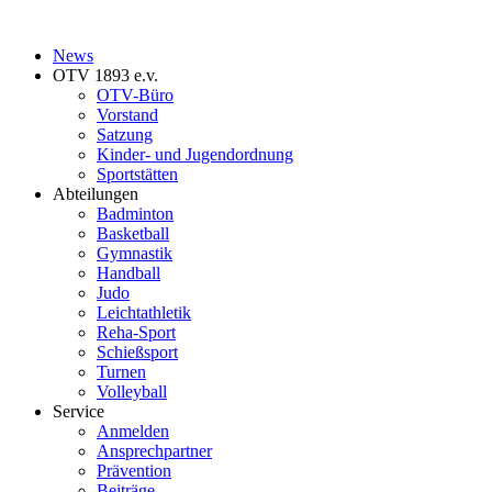
News
OTV 1893 e.v.
OTV-Büro
Vorstand
Satzung
Kinder- und Jugendordnung
Sportstätten
Abteilungen
Badminton
Basketball
Gymnastik
Handball
Judo
Leichtathletik
Reha-Sport
Schießsport
Turnen
Volleyball
Service
Anmelden
Ansprechpartner
Prävention
Beiträge