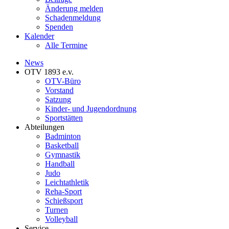
Änderung melden
Schadenmeldung
Spenden
Kalender
Alle Termine
News
OTV 1893 e.v.
OTV-Büro
Vorstand
Satzung
Kinder- und Jugendordnung
Sportstätten
Abteilungen
Badminton
Basketball
Gymnastik
Handball
Judo
Leichtathletik
Reha-Sport
Schießsport
Turnen
Volleyball
Service