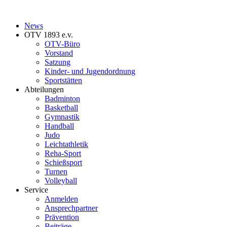
News
OTV 1893 e.v.
OTV-Büro
Vorstand
Satzung
Kinder- und Jugendordnung
Sportstätten
Abteilungen
Badminton
Basketball
Gymnastik
Handball
Judo
Leichtathletik
Reha-Sport
Schießsport
Turnen
Volleyball
Service
Anmelden
Ansprechpartner
Prävention
Beiträge