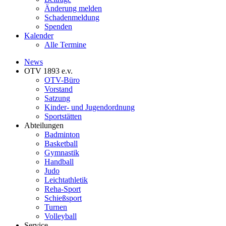
Änderung melden
Schadenmeldung
Spenden
Kalender
Alle Termine
News
OTV 1893 e.v.
OTV-Büro
Vorstand
Satzung
Kinder- und Jugendordnung
Sportstätten
Abteilungen
Badminton
Basketball
Gymnastik
Handball
Judo
Leichtathletik
Reha-Sport
Schießsport
Turnen
Volleyball
Service