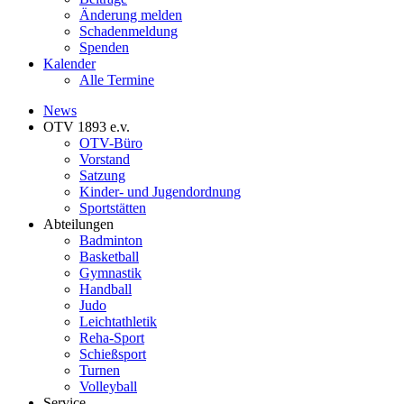
Änderung melden
Schadenmeldung
Spenden
Kalender
Alle Termine
News
OTV 1893 e.v.
OTV-Büro
Vorstand
Satzung
Kinder- und Jugendordnung
Sportstätten
Abteilungen
Badminton
Basketball
Gymnastik
Handball
Judo
Leichtathletik
Reha-Sport
Schießsport
Turnen
Volleyball
Service