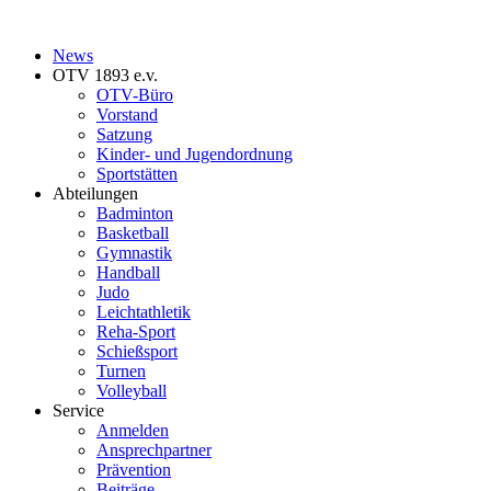
News
OTV 1893 e.v.
OTV-Büro
Vorstand
Satzung
Kinder- und Jugendordnung
Sportstätten
Abteilungen
Badminton
Basketball
Gymnastik
Handball
Judo
Leichtathletik
Reha-Sport
Schießsport
Turnen
Volleyball
Service
Anmelden
Ansprechpartner
Prävention
Beiträge